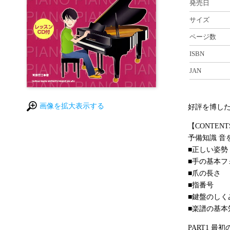
発売日
サイズ
ページ数
ISBN
JAN
画像を拡大表示する
好評を博し
【CONTENT
予備知識 音
■正しい姿勢
■手の基本フ
■爪の長さ
■指番号
■鍵盤のしく
■楽譜の基本
PART1 