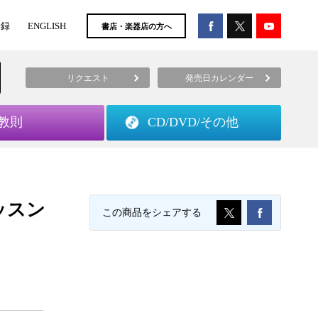
登録
ENGLISH
書店・楽器店の方へ
リクエスト
発売日カレンダー
教則
CD/DVD/
その他
ッスン
この商品をシェアする