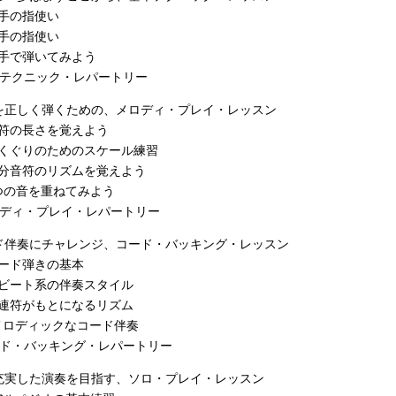
 右手の指使い
 左手の指使い
 両手で弾いてみよう
本テクニック・レパートリー
楽譜を正しく弾くための、メロディ・プレイ・レッスン
 音符の長さを覚えよう
5 指くぐりのためのスケール練習
 16分音符のリズムを覚えよう
 2つの音を重ねてみよう
ロディ・プレイ・レパートリー
コード伴奏にチャレンジ、コード・バッキング・レッスン
 コード弾きの基本
 16ビート系の伴奏スタイル
0 3連符がもとになるリズム
1 メロディックなコード伴奏
ード・バッキング・レパートリー
より充実した演奏を目指す、ソロ・プレイ・レッスン