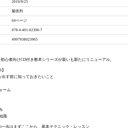
2010/9/25
菊倍判
64ページ
978-4-401-02396-7
4997938023965
た初心者向けCD付き教本シリーズが装いも新たにリニューアル。
S】
を出す前に知っておきたいこと
ォーム
み
知識
最初の一歩はまずここから、基本テクニック・レッスン