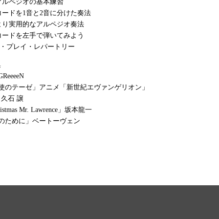
2 アルペジオの基本練習
3 コードを1音と2音に分けた奏法
4 より実用的なアルペジオ奏法
5 コードを左手で弾いてみよう
ロ・プレイ・レパートリー
集
eeeeN
天使のテーゼ」アニメ「新世紀エヴァンゲリオン」
」久石 譲
ristmas Mr. Lawrence」坂本龍一
のために」ベートーヴェン