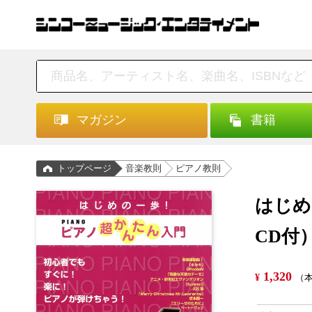
マガジン
書籍
トップページ
音楽教則
ピアノ教則
はじめ
CD付
1,320
¥
（本