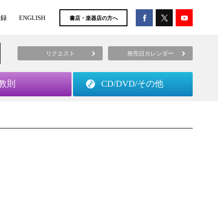
登録
ENGLISH
書店・楽器店の方へ
リクエスト
発売日カレンダー
教則
CD/DVD/
その他