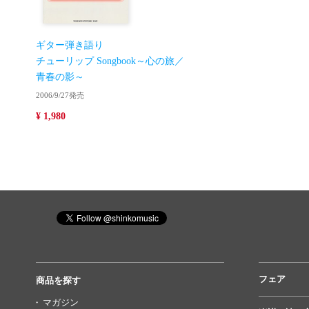
ギター弾き語り
チューリップ Songbook～心の旅／
青春の影～
2006/9/27発売
¥ 1,980
フェア
商品を探す
マガジン