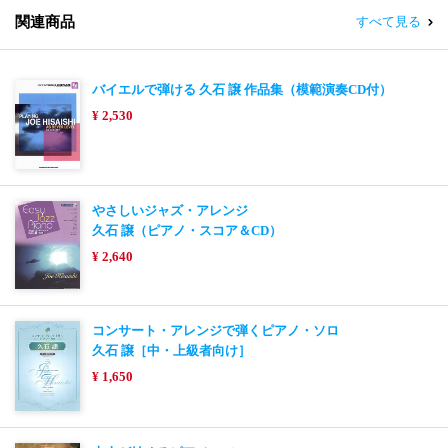
関連商品
すべて見る
バイエルで弾ける 久石 譲 作品集（模範演奏CD付）
¥ 2,530
やさしいジャズ・アレンジ
久石 譲（ピアノ・スコア＆CD）
¥ 2,640
コンサート・アレンジで弾くピアノ・ソロ
久石 譲［中・上級者向け］
¥ 1,650