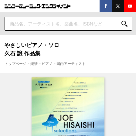
やさしいピアノ・ソロ
久石 譲 作品集
トップページ
>
楽譜
>
ピアノ
>
国内アーティスト