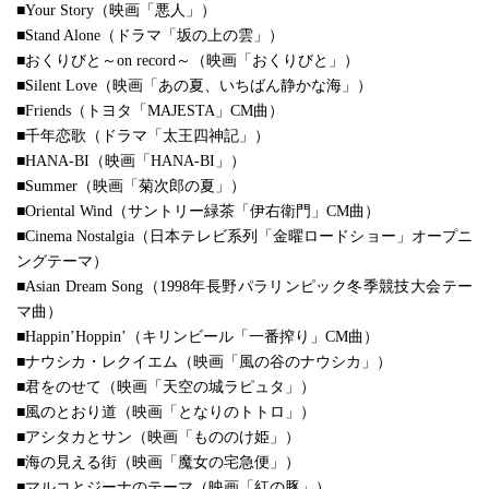
■Your Story（映画「悪人」）
■Stand Alone（ドラマ「坂の上の雲」）
■おくりびと～on record～（映画「おくりびと」）
■Silent Love（映画「あの夏、いちばん静かな海」）
■Friends（トヨタ「MAJESTA」CM曲）
■千年恋歌（ドラマ「太王四神記」）
■HANA-BI（映画「HANA-BI」）
■Summer（映画「菊次郎の夏」）
■Oriental Wind（サントリー緑茶「伊右衛門」CM曲）
■Cinema Nostalgia（日本テレビ系列「金曜ロードショー」オープニ
ングテーマ）
■Asian Dream Song（1998年長野パラリンピック冬季競技大会テー
マ曲）
■Happin’Hoppin’（キリンビール「一番搾り」CM曲）
■ナウシカ・レクイエム（映画「風の谷のナウシカ」）
■君をのせて（映画「天空の城ラピュタ」）
■風のとおり道（映画「となりのトトロ」）
■アシタカとサン（映画「もののけ姫」）
■海の見える街（映画「魔女の宅急便」）
■マルコとジーナのテーマ（映画「紅の豚」）