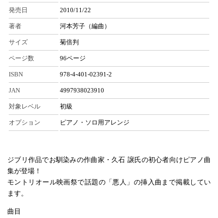
発売日
2010/11/22
著者
河本芳子（編曲）
サイズ
菊倍判
ページ数
96ページ
ISBN
978-4-401-02391-2
JAN
4997938023910
対象レベル
初級
オプション
ピアノ・ソロ用アレンジ
ジブリ作品でお馴染みの作曲家・久石 譲氏の初心者向けピアノ曲
集が登場！
モントリオール映画祭で話題の「悪人」の挿入曲まで掲載してい
ます。
曲目