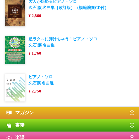
大人が始めるピアノ・ソロ
久石 譲 名曲集［改訂版］（模範演奏CD付）
¥ 2,860
超ラク～に弾けちゃう！ピアノ・ソロ
久石 譲 名曲集
¥ 1,760
ピアノ・ソロ
久石譲 名曲選
¥ 2,750
マガジン
書籍
楽譜