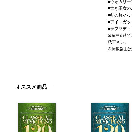
■ヴォカリー
■亡き王女
■剣の舞-バ
■アイ・ガ
■ラプソデ
※編曲の都
承下さい。
※掲載楽曲
オススメ商品