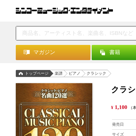
マガジン
書籍
トップページ
楽譜
ピアノ
クラシック
クラシ
1,100
¥
（本
発売日
サイズ