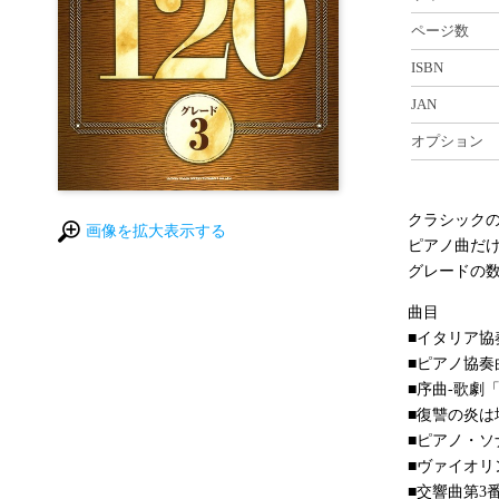
ページ数
ISBN
JAN
オプション
クラシックの
画像を拡大表示する
ピアノ曲だ
グレードの
曲目
■イタリア協奏
■ピアノ協奏曲
■序曲-歌劇
■復讐の炎は
■ピアノ・ソ
■ヴァイオリ
■交響曲第3