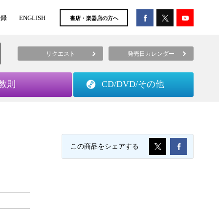
登録
ENGLISH
書店・楽器店の方へ
リクエスト
発売日カレンダー
教則
CD/DVD/
その他
）
この商品をシェアする