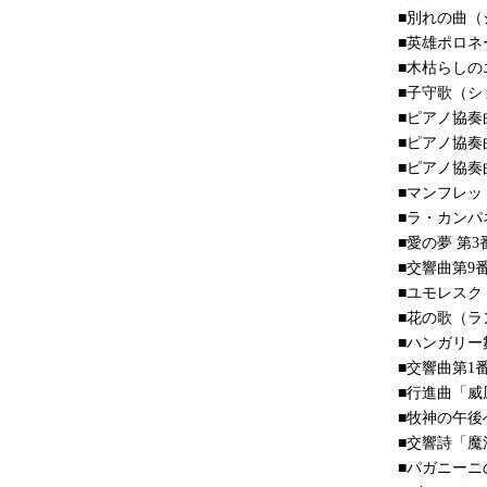
■別れの曲（
■英雄ポロネ
■木枯らしの
■子守歌（シ
■ピアノ協奏
■ピアノ協奏
■ピアノ協奏
■マンフレッ
■ラ・カンパ
■愛の夢 第
■交響曲第9
■ユモレスク
■花の歌（ラ
■ハンガリー
■交響曲第1
■行進曲「威
■牧神の午
■交響詩「
■パガニーニ