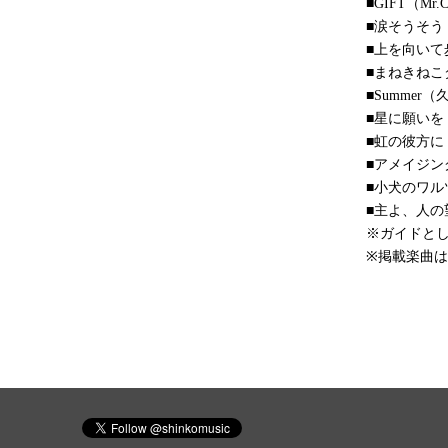
■GIFT（Mr.C
■涙そうそう
■上を向いて
■まねきね
■Summer（
■星に願いを
■虹の彼方に
■アメイジン
■小犬のワル
■主よ、人の
※ガイドと
※掲載楽曲