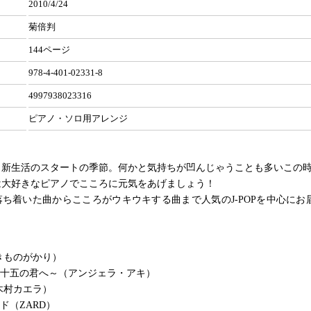
2010/4/24
菊倍判
144ページ
978-4-401-02331-8
4997938023316
ピアノ・ソロ用アレンジ
、新生活のスタートの季節。何かと気持ちが凹んじゃうことも多いこの
は大好きなピアノでこころに元気をあげましょう！
ち着いた曲からこころがウキウキする曲まで人気のJ-POPを中心にお
いきものがかり）
 十五の君へ～（アンジェラ・アキ）
ly（木村カエラ）
ド（ZARD）