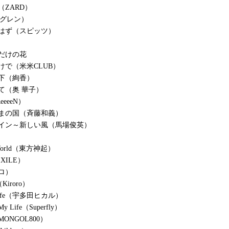
（ZARD）
マグレン）
はず（スピッツ）
だけの花
けで（米米CLUB）
下（絢香）
て（奥 華子）
eeeN）
まの国（斉藤和義）
ライン～新しい風（馬場俊英）
e World（東方神起）
EXILE）
ロ）
d（Kiroro）
f Life（宇多田ヒカル）
 My Life（Superfly）
ONGOL800）