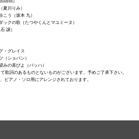
hildren）
（夏川りみ）
歩こう（坂本 九）
こダックの歌（たつやくんとマユミーヌ）
久石 譲）
グ・グレイス
ツ（ショパン）
望みの喜びよ（バッハ）
して歌詞のあるものとないものがございます。予めご了承下さい。
は、ピアノ・ソロ用にアレンジされております。