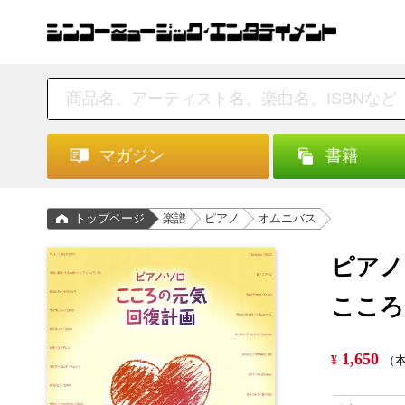
マガジン
書籍
トップページ
楽譜
ピアノ
オムニバス
ピアノ
こころ
1,650
¥
（本