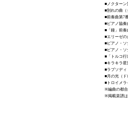
■ノクターン
■別れの曲（
■前奏曲第7
■ピアノ協奏
■「鐘」前
■エリーゼの
■ピアノ・ソ
■ピアノ・ソ
■「トルコ行
■キラキラ星
■ラプソデ
■月の光（ド
■トロイメラ
※編曲の都
※掲載楽譜