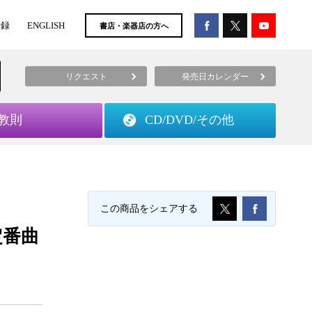
登録
ENGLISH
書店・楽器店の方へ
リクエスト
発売日カレンダー
教則
CD/DVD/
その他
この商品をシェアする
定番曲