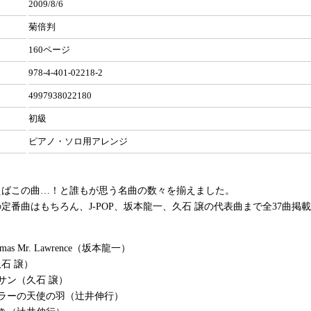
2009/8/6
菊倍判
160ページ
978-4-401-02218-2
4997938022180
初級
ピアノ・ソロ用アレンジ
えばこの曲…！と誰もが思う名曲の数々を揃えました。
定番曲はもちろん、J-POP、坂本龍一、久石 譲の代表曲まで全37曲掲
istmas Mr. Lawrence（坂本龍一）
久石 譲）
サン（久石 譲）
ェラーの天使の羽（辻井伸行）