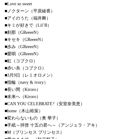
■Love so sweet
■ノクターン（平原綾香）
■アイのうた（福井舞）
■キミが好きで（Lil’B）
■刹那（GReeeeN）
■キセキ（GReeeeN）
■歩み（GReeeeN）
■愛唄（GReeeeN）
■虹（コブクロ）
■赤い糸（コブクロ）
■3月9日（レミオロメン）
■指輪（navy & ivory）
■長い間（Kiroro）
■未来へ（Kiroro）
■CAN YOU CELEBRATE?（安室奈美恵）
■home（木山裕策）
■変わらないもの（奥 華子）
■手紙～拝啓 十五の君へ～（アンジェラ・アキ）
■M（プリンセス プリンセス）