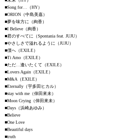
■未来（HY）
■Song for…（HY）
■ORION（中島美嘉）
■夢を味方に（絢香）
■I Believe（絢香）
■君のすべてに（Spontania feat. JUJU）
■やさしさで溢れるように（JUJU）
■僕へ（EXILE）
■Ti Amo（EXILE）
■ただ…逢いたくて（EXILE）
■Lovers Again（EXILE）
■M&A（EXILE）
■Eternally（宇多田ヒカル）
■stay with me（倖田來未）
■Moon Crying（倖田來未）
■Days（浜崎あゆみ）
■Believe
■One Love
■Beautiful days
■truth