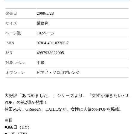
発売日
2009/5/28
サイズ
菊倍判
ページ数
192ページ
ISBN
978-4-401-02200-7
JAN
4997938022005
対象レベル
中級
オプション
ピアノ・ソロ用アレンジ
大好評「あつめました。」シリーズより、『女性が弾きたい～J-
POP』の第2弾が登場！
倖田來未、GReeeeN、EXILEなど、女性に人気のJ-POPを掲載。
曲目
■366日（HY）