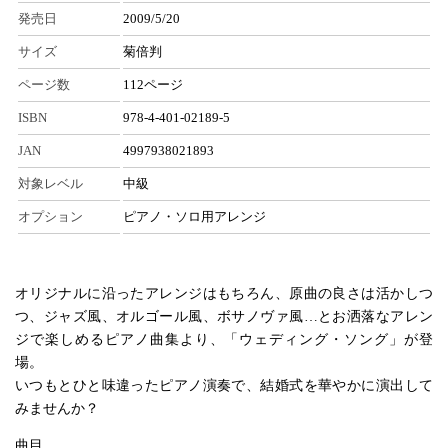
発売日
2009/5/20
サイズ
菊倍判
ページ数
112ページ
ISBN
978-4-401-02189-5
JAN
4997938021893
対象レベル
中級
オプション
ピアノ・ソロ用アレンジ
オリジナルに沿ったアレンジはもちろん、原曲の良さは活かしつ
つ、ジャズ風、オルゴール風、ボサノヴァ風…とお洒落なアレン
ジで楽しめるピアノ曲集より、「ウェディング・ソング」が登
場。
いつもとひと味違ったピアノ演奏で、結婚式を華やかに演出して
みませんか？
曲目