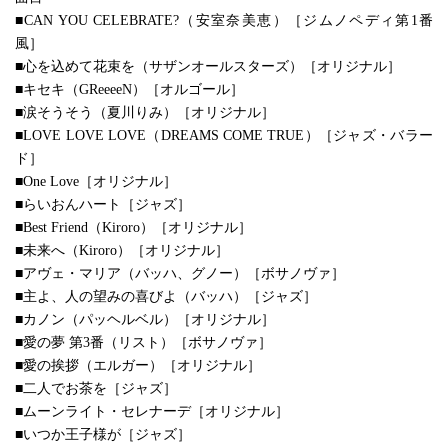
■CAN YOU CELEBRATE?（安室奈美恵）［ジムノペディ第1番
風］
■心を込めて花束を（サザンオールスターズ）［オリジナル］
■キセキ（GReeeeN）［オルゴール］
■涙そうそう（夏川りみ）［オリジナル］
■LOVE LOVE LOVE（DREAMS COME TRUE）［ジャズ・バラー
ド］
■One Love［オリジナル］
■らいおんハート［ジャズ］
■Best Friend（Kiroro）［オリジナル］
■未来へ（Kiroro）［オリジナル］
■アヴェ・マリア（バッハ、グノー）［ボサノヴァ］
■主よ、人の望みの喜びよ（バッハ）［ジャズ］
■カノン（パッヘルベル）［オリジナル］
■愛の夢 第3番（リスト）［ボサノヴァ］
■愛の挨拶（エルガー）［オリジナル］
■二人でお茶を［ジャズ］
■ムーンライト・セレナーデ［オリジナル］
■いつか王子様が［ジャズ］