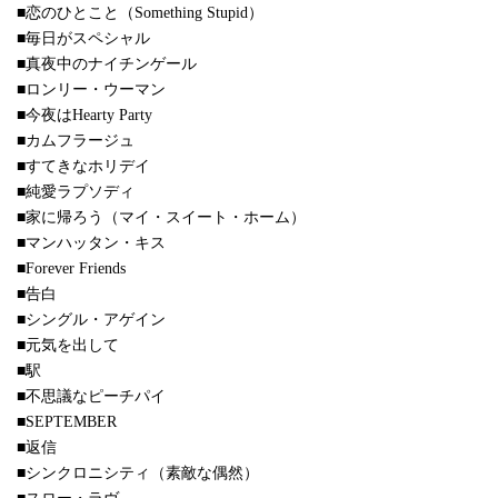
■恋のひとこと（Something Stupid）
■毎日がスペシャル
■真夜中のナイチンゲール
■ロンリー・ウーマン
■今夜はHearty Party
■カムフラージュ
■すてきなホリデイ
■純愛ラプソディ
■家に帰ろう（マイ・スイート・ホーム）
■マンハッタン・キス
■Forever Friends
■告白
■シングル・アゲイン
■元気を出して
■駅
■不思議なピーチパイ
■SEPTEMBER
■返信
■シンクロニシティ（素敵な偶然）