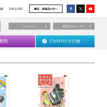
登録
ENGLISH
書店・楽器店の方へ
リクエスト
発売日カレンダー
教則
CD/DVD/
その他