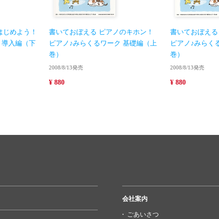
はじめよう！
書いておぼえる ピアノのキホン！
書いておぼえる
 導入編（下
ピアノ♪みらくるワーク 基礎編（上
ピアノ♪みらく
巻）
巻）
2008/8/13発売
2008/8/13発売
¥ 880
¥ 880
会社案内
ごあいさつ