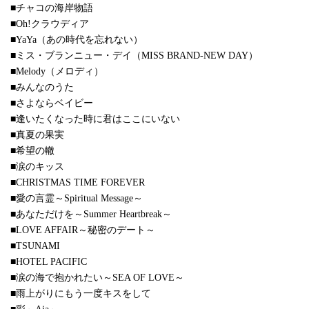
■チャコの海岸物語
■Oh!クラウディア
■YaYa（あの時代を忘れない）
■ミス・ブランニュー・デイ（MISS BRAND-NEW DAY）
■Melody（メロディ）
■みんなのうた
■さよならベイビー
■逢いたくなった時に君はここにいない
■真夏の果実
■希望の轍
■涙のキッス
■CHRISTMAS TIME FOREVER
■愛の言霊～Spiritual Message～
■あなただけを～Summer Heartbreak～
■LOVE AFFAIR～秘密のデート～
■TSUNAMI
■HOTEL PACIFIC
■涙の海で抱かれたい～SEA OF LOVE～
■雨上がりにもう一度キスをして