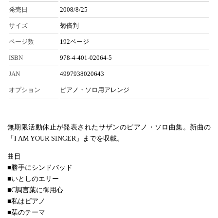
発売日
2008/8/25
サイズ
菊倍判
ページ数
192ページ
ISBN
978-4-401-02064-5
JAN
4997938020643
オプション
ピアノ・ソロ用アレンジ
無期限活動休止が発表されたサザンのピアノ・ソロ曲集。新曲の
「I AM YOUR SINGER」までを収載。
曲目
■勝手にシンドバッド
■いとしのエリー
■C調言葉に御用心
■私はピアノ
■栞のテーマ