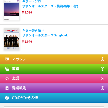
ギター・ソロ
サザンオールスターズ（模範演奏CD付）
¥ 3,520
ギター弾き語り
サザンオールスターズ Songbook
¥ 2,970
マガジン
書籍
楽譜
音楽教則
CD/DVD/
その他