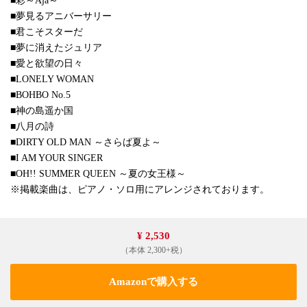
■彩～Aja～
■夢見るアニバーサリー
■君こそスターだ
■夢に消えたジュリア
■愛と欲望の日々
■LONELY WOMAN
■BOHBO No.5
■神の島遥か国
■八月の詩
■DIRTY OLD MAN ～さらば夏よ～
■I AM YOUR SINGER
■OH!! SUMMER QUEEN ～夏の女王様～
※掲載楽曲は、ピアノ・ソロ用にアレンジされております。
¥ 2,530
（本体 2,300+税）
Amazonで購入する