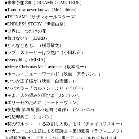
■未来予想図Ⅱ（DREAMS COME TRUE）
■Tomorrow never knows（Mr.Children）
■TSUNAMI（サザンオールスターズ）
■ENDLESS STORY（伊藤由奈）
■世界に一つだけの花
■負けないで（ZARD）
■どんなときも。（槇原敬之）
■ラブ・ストーリーは突然に（小田和正）
■Everything（MISIA）
■Merry Christmas Mr. Lawrence（坂本龍一）
■ホール・ニュー・ワールド（映画「アラジン」）
■いつか王子様が（映画「白雪姫」）
■ハバネラ～「カルメン」より（ビゼー）
■主よ、人の望みの喜びよ（J.S.バッハ）
■エリーゼのために（ベートーヴェン）
■夜想曲 第20番 嬰ハ短調（遺作）（ショパン）
■幻想即興曲（ショパン）
■花のワルツ～「くるみ割り人形」より（チャイコフスキー）
■パガニーニの主題による狂詩曲～第18変奏（ラフマニノフ）
※掲載楽曲は、ピアノ・ソロ用にアレンジされております。