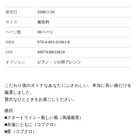
発売日
2008/1/30
サイズ
菊倍判
ページ数
96ページ
ISBN
978-4-401-01961-8
JAN
4997938019616
オプション
ピアノ・ソロ用アレンジ
こだわり派のオトナなあなたにふさわしい、本当に良い曲だけを
厳選しました。
贅沢なひとときをお過ごしください。
曲目
■スタートライン～新しい風（馬場俊英）
■永遠にともに（コブクロ）
■蕾（コブクロ）