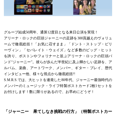
グループ結成50周年、通算12度目となる来日公演を実現！
アリーナ・ロックの巨頭ジャーニーの足跡を300頁越えのヴォリュ
ームで徹底総括！「お気に召すまま」「ドント・ストップ・ビリ
ーヴィン」「セパレイト・ウェイズ」など多数のビッグ・ヒット
を誇り、ボストンやフォリナーと並ぶアリーナ・ロックの巨頭バ
ンド“ジャーニー”。彼らが歩んだ半世紀に及ぶ輝かしい足跡を、ア
ルバム、楽曲、アートワーク、メンバー、ギター・プレイ、歴代
インタビュー他、様々な視点から徹底総括!!
S.M.R.S.では、大ヒットを連発した80年代、ジャーニー最強時代の
メンバーのミュージック・ライフ特製ポストカード2枚1セットを
お付けします！数に限りがあるので、お早めにどうぞ！
「ジャーニー 果てしなき挑戦の行方」（特製ポストカー