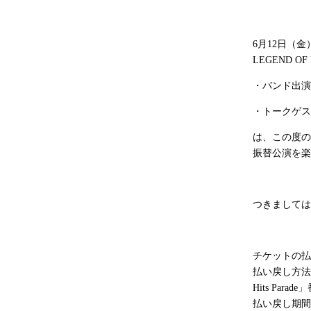
6月
12
日（金
LEGEND OF 
・バンド出演
・トークゲス
は、この度の
振替公演を楽
つきましては
チケットの払
払い戻し方法
Hits Parade
」
払い戻し期間