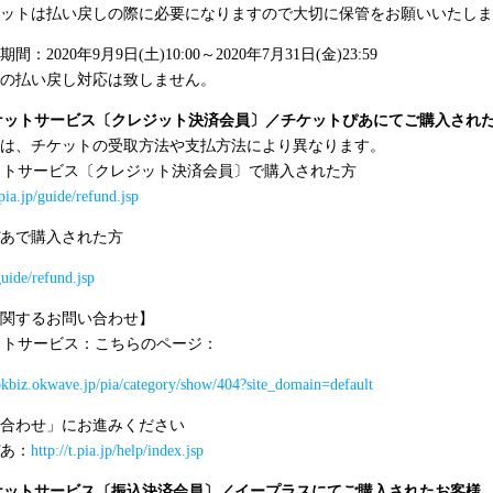
ットは払い戻しの際に必要になりますので大切に保管をお願いいたしま
期間：
2020
年
9
月
9
日
(
土
)10:00
～
2020
年
7
月
31
日
(
金
)23:59
の払い戻し対応は致しません。
ケットサービス〔クレジット決済会員〕／チケットぴあにてご購入され
は、チケットの受取方法や支払方法により異なります。
ットサービス〔クレジット決済会員〕で購入された方
pia.jp/guide/refund.jsp
あで購入された方
/guide/refund.jsp
関するお問い合わせ】
ットサービス：こちらのページ：
.okbiz.okwave.jp/pia/category/show/404?site_domain=default
合わせ」にお進みください
あ：
http://t.pia.jp/help/index.jsp
ケットサービス〔振込決済会員〕／イープラスにてご購入されたお客様