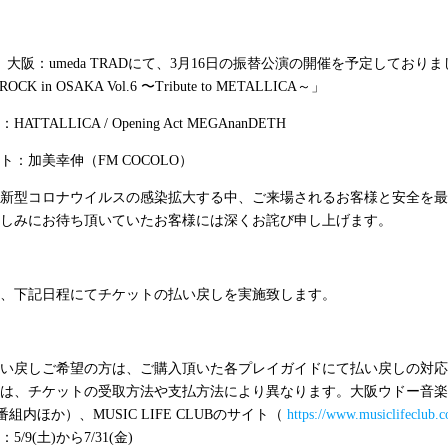
）大阪：
umeda TRAD
にて、
3
月
16
日の振替公演の開催を予定しておりま
ROCK in OSAKA Vol.6
〜
Tribute to METALLICA
～」
：
HATTALLICA / Opening Act MEGAnanDETH
ト：加美幸伸（
FM COCOLO
）
新型コロナウイルスの感染拡大する中、ご来場されるお客様と安全を最
しみにお待ち頂いていたお客様には深くお詫び申し上げます。
、下記日程にてチケットの払い戻しを実施致します。
い戻しご希望の方は、ご購入頂いた各プレイガイドにて払い戻しの対応
は、チケットの受取方法や支払方法により異なります。大阪ウドー音楽
番組内ほか）、
MUSIC LIFE CLUB
のサイト（
https://www.musiclifeclub.
：
5/9(
土
)
から
7/31(
金
)