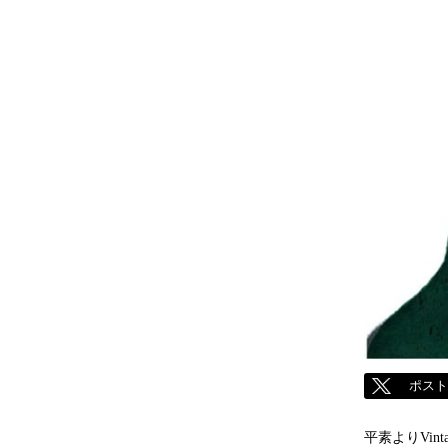
ポス
平素より
Vint