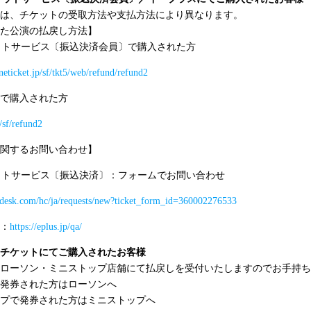
は、チケットの受取方法や支払方法により異なります。
った公演の払戻し方法】
ットサービス〔振込決済会員〕で購入された方
neticket.jp/sf/tkt5/web/refund/refund2
で購入された方
p/sf/refund2
に関するお問い合わせ】
ットサービス〔振込決済〕：フォームでお問い合わせ
endesk.com/hc/ja/requests/new?ticket_form_id=360002276533
：
https://eplus.jp/qa/
チケットにてご購入されたお客様
ローソン・ミニストップ店舗にて払戻しを受付いたしますのでお手持ち
発券された方はローソンへ
プで発券された方はミニストップへ