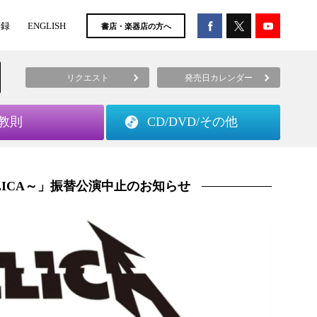
登録
ENGLISH
書店・楽器店の方へ
リクエスト
発売日カレンダー
教則
CD/DVD/
その他
o METALLICA～」振替公演中止のお知らせ