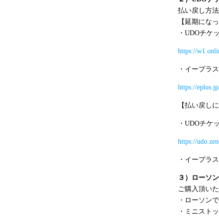
払い戻し方法
【延期にな
・
UDO
チケ
https://w1.onli
・イープラス
https://eplus.j
【払い戻し
・
UDO
チケ
https://udo.z
・イープラス
３）ローソン
ご購入頂いた
・ローソンで
・ミニストッ