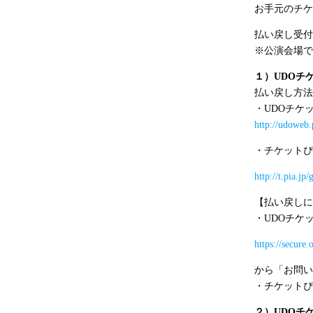
お手元のチケ
払い戻し受付
※
公演会場で
１）
UDO
チ
払い戻し方法
・
UDO
チケ
http://udoweb.
・チケットぴ
http://t.pia.jp
【払い戻しに
・
UDO
チケ
https://secure
から「お問い
・チケットぴ
２）
UDO
チ