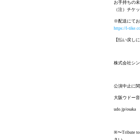
お手持ちの未
（注）チケッ
※配送にてお
https://l-tike.
【払い戻しに
株式会社シン
公演中止に関
大阪ウドー
udo.jp/osak
※〜
Tribute 
さい。