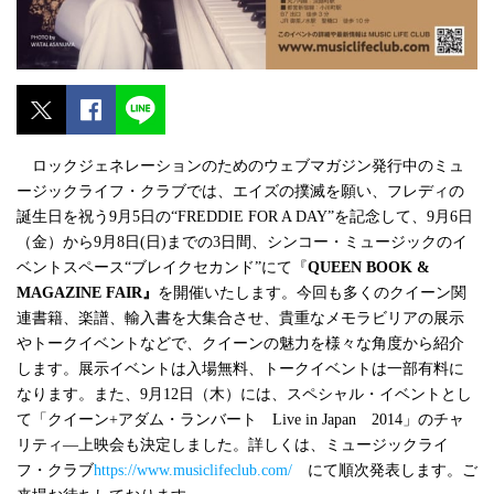
ロックジェネレーションのためのウェブマガジン発行中のミュ
ージックライフ・クラブでは、エイズの撲滅を願い、フレディの
誕生日を祝う
9
月
5
日の“
FREDDIE FOR A DAY
”を記念して、
9
月
6
日
（金）から
9
月
8
日
(
日
)
までの
3
日間、シンコー・ミュージックのイ
ベントスペース“ブレイクセカンド”にて『
QUEEN BOOK &
MAGAZINE FAIR
』
を開催いたします。今回も多くのクイーン関
連書籍、楽譜、輸入書を大集合させ、貴重なメモラビリアの展示
やトークイベントなどで、クイーンの魅力を様々な角度から紹介
します。展示イベントは入場無料、トークイベントは一部有料に
なります。また、
9
月
12
日（木）には、スペシャル・イベントとし
て「クイーン
+
アダム・ランバート
Live in Japan
2014
」のチャ
リティ―上映会も決定しました。詳しくは、ミュージックライ
フ・クラブ
https://www.musiclifeclub.com/
にて順次発表します。ご