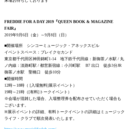
来場お待ちしております
FREDDIE FOR A DAY 2019
『
QUEEN BOOK & MAGAZINE
FAIR
』
2019年
9
月
6
日（金）～
9
月
8
日（日）
■開催場所 シンコーミュージック・アネックスビル
イベントスペース：ブレイクセカンド
東京都千代田区神田錦町
1-14
地下鉄千代田線：新御茶ノ水駅
/
丸
ノ内線：淡路町駅
/
都営新宿線：小川町駅
B7
出口 徒歩
3
分
JR
御茶ノ水駅 聖橋口 徒歩
10
分
■開催時間
12時～
18
時（
[
入場無料
]
展示イベント）
19時～
21
時（
[
有料
]
トークイベント）
※会場が混雑した場合、入場整理券を配布させていただく場合も
ございます。
※展示イベントの詳細、有料トークイベントの詳細はミュージック
ライフ・クラブで順次発表いたします。