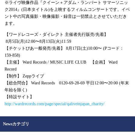
※ライヴ映像作品『クイーン＋アダム・ランバート サマーソニッ
ク
2014
』
(
日本タイトル
)
を上映するフィルムコンサートです。イベ
ント中の写真撮影・映像撮影・録音は一切禁止とさせていただき
ます。
【ワードレコーズ・ダイレクト 主催者先行販売
/
先着】
8月
5
日
(
月
)12:00
〜
8
月
13
日
(
火
)11:59
【チケットぴあ一般発売
/
先着】
8
月
17
日
(
土
)10:00
〜
(P
コード：
159-858)
【主催】
Ward Records / MUSIC LIFE CLUB
【企画】
Ward
Record
【制作】
Zepp
ライブ
【総合問合】
Ward Records
0120-69-28-69
平日
12:00
〜
20:00 (
年末
年始を除く
)
【特設サイト】
http://wardrecords.com/page/special/qaliveinjapan_charity/
Newsカテゴリ