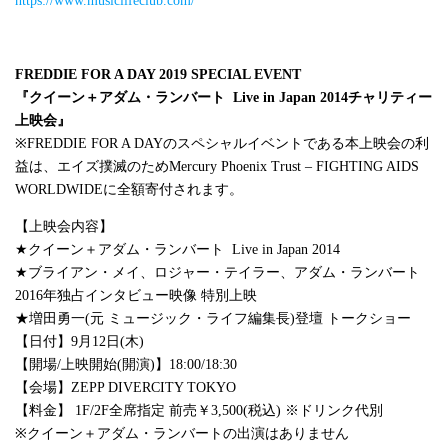
https://www.musiclifeclub.com/
FREDDIE FOR A DAY 2019 SPECIAL EVENT
『クイーン＋アダム・ランバート
Live in Japan 2014
チャリティー
上映会』
※
FREDDIE FOR A DAY
のスペシャルイベントである本上映会の利
益は、エイズ撲滅のため
Mercury Phoenix Trust – FIGHTING AIDS
WORLDWIDE
に全額寄付されます。
【上映会内容】
★クイーン＋アダム・ランバート
Live in Japan 2014
★ブライアン・メイ、ロジャー・テイラー、アダム・ランバート
2016
年独占インタビュー映像 特別上映
★増田勇一
(
元 ミュージック・ライフ編集長
)
登壇 トークショー
【日付】
9
月
12
日
(
木
)
【開場
/
上映開始
(
開演
)
】
18:00/18:30
【会場】
ZEPP DIVERCITY TOKYO
【料金】
1F/2F
全席指定 前売￥
3,500(
税込
) ※
ドリンク代別
※クイーン＋アダム・ランバートの出演はありません