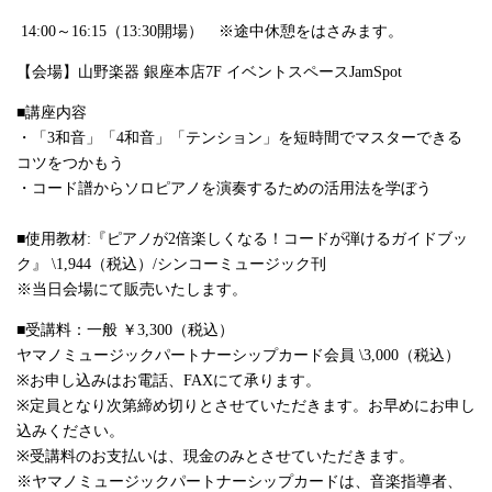
14:00～
16:15
（
13:30
開場） ※途中休憩をはさみます。
【会場】
山野楽器 銀座本店7F イベントスペースJamSpot
■講座内容
・「
3
和音」「
4
和音」「テンション」を短時間でマスターできる
コツをつかもう
・コード譜からソロピアノを演奏するための活用法を学ぼう
■使用教材
:
『ピアノが
2
倍楽しくなる！コードが弾けるガイドブッ
ク』
\1,944
（税込）
/
シンコーミュージック刊
※当日会場にて販売いたします。
■受講料：一般
￥3,300
（税込）
ヤマノミュージックパートナーシップカード会員
\3,000
（税込）
※お申し込みはお電話、
FAX
にて承ります。
※定員となり次第締め切りとさせていただきます。お早めにお申し
込みください。
※受講料のお支払いは、現金のみとさせていただきます。
※ヤマノミュージックパートナーシップカードは、音楽指導者、