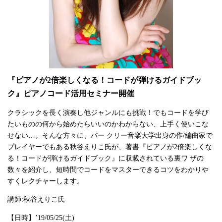
『ピアノが2倍楽しくなる！コードが弾けるガイドブッ
ク』ピアノコード活用セミナー開催
クラシックを長く演奏し他ジャンルにも挑戦！でもコードを学び
たいものの何から始めたらいいのかわからない、上手く使いこな
せない
…
。そんな方々に、バー クリー音楽大学出身の作
/
編曲家で
プレイヤーでもある秋谷えりこ氏が、著書『ピアノが
2
倍楽しくな
る！コードが弾けるガイドブック』に収載されている裏ワ ザの
数々を紹介し、短時間でコードをマスターできるコツをわかりや
すくレクチャーします。
講師
:
秋谷えりこ氏
【日時】
’19/05/25(
土
)