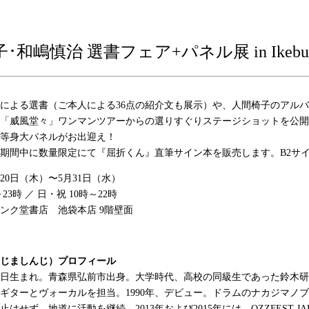
･和嶋慎治 選書フェア+パネル展 in Ikebuk
による選書（ご本人による36点の紹介文も展示）や、人間椅子のアル
「威風堂々」ワンマンツアーからの選りすぐりステージショットを公開
等身大パネルがお出迎え！
期間中に数量限定にて『屈折くん』直筆サイン本を販売します。B2サ
20日（木）〜5月31日（水）
23時 ／ 日・祝 10時～22時
ンク堂書店 池袋本店 9階壁面
じましんじ）プロフィール
2月25日生まれ。青森県弘前市出身。大学時代、高校の同級生であった鈴
ギターとヴォーカルを担当。1990年、デビュー。ドラムのナカジマノブ
はせず、地道に活動を継続。2013年および2015年には、OZZFEST 