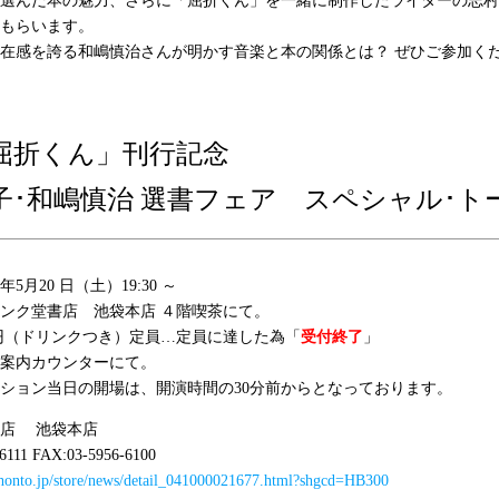
選んだ本の魅力、さらに「屈折くん」を一緒に制作したライターの志村
もらいます。
在感を誇る和嶋慎治さんが明かす音楽と本の関係とは？ ぜひご参加く
屈折くん」刊行記念
子･和嶋慎治 選書フェア スペシャル･ト
年5月20 日（土）19:30 ～
ンク堂書店 池袋本店 ４階喫茶にて。
00円（ドリンクつき）定員…定員に達した為「
受付終了
」
案内カウンターにて。
ション当日の開場は、開演時間の30分前からとなっております。
書店 池袋本店
6111 FAX:03-5956-6100
//honto.jp/store/news/detail_041000021677.html?shgcd=HB300