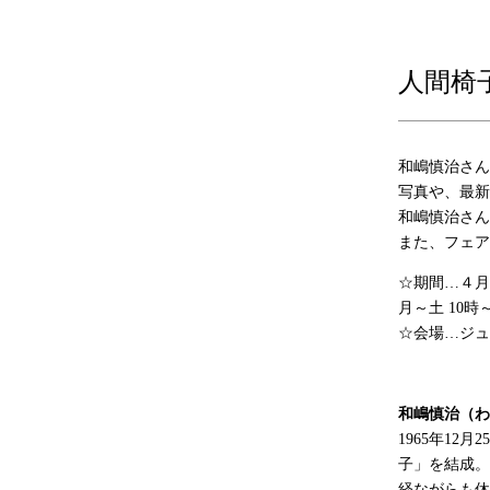
人間椅子
和嶋慎治さん
写真や、最新
和嶋慎治さん
また、フェア
☆期間…４月
月～土 10時～
☆会場…ジュ
和嶋慎治（わ
1965年1
子」を結成。
経ながらも休止