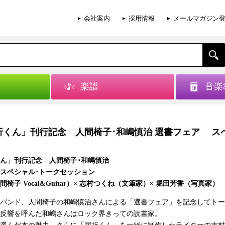
会社案内
採用情報
メールマガジン
楽譜
音楽
折くん」刊行記念 人間椅子･和嶋慎治 選書フェア ス
ん」刊行記念 人間椅子･和嶋慎治
スペシャル･トークセッション
椅子 Vocal&Guitar）× 志村つくね（文筆家）× 堀田芳香（写真家）
バンド、人間椅子の和嶋慎治さんによる「選書フェア」を記念してトー
反響を呼んだ和嶋さんはロック界きっての読書家。