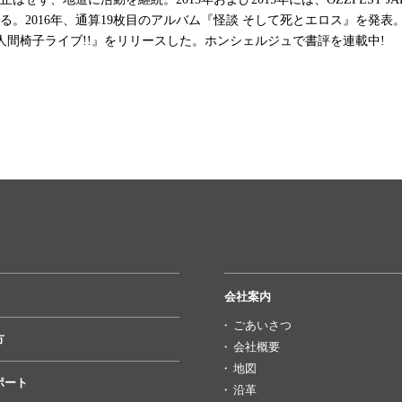
る。2016年、通算19枚目のアルバム『怪談 そして死とエロス』を発表。
人間椅子ライブ!!』をリリースした。ホンシェルジュで書評を連載中!
会社案内
ごあいさつ
方
会社概要
地図
ポート
沿革