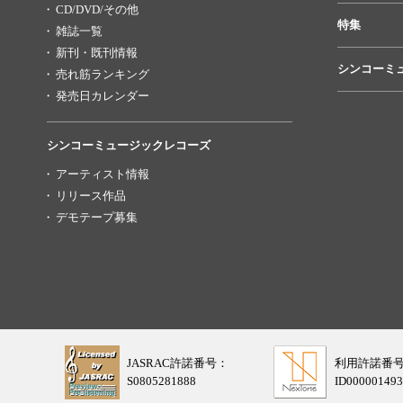
CD/DVD/その他
特集
雑誌一覧
新刊・既刊情報
シンコーミ
売れ筋ランキング
発売日カレンダー
シンコーミュージックレコーズ
アーティスト情報
リリース作品
デモテープ募集
JASRAC許諾番号：
利用許諾番
S0805281888
ID000001493