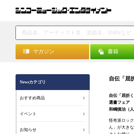
マガジン
書籍
自伝「屈
Newsカテゴリ
自伝「屈折く
おすすめ商品
選書フェア 
和嶋慎治（人間
イベント
怪奇派ロック
ん」が大きな
お知らせ