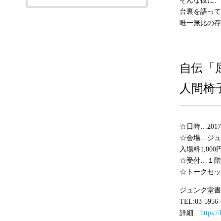
そんな彼に、
台裏を語って
唯一無比の存
自伝「
人間椅
☆日時…2017
☆会場…ジュ
入場料1,0
☆受付…１階
☆トークセッ
ジュンク堂
TEL:03-5956-
詳細
https: