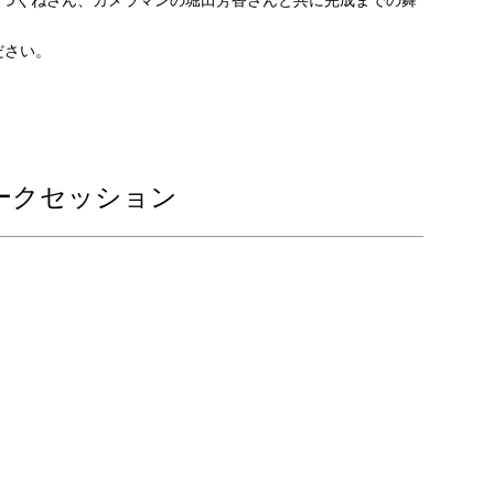
つくねさん、カメラマンの堀田芳香さんと共に完成までの舞
ださい。
ークセッション