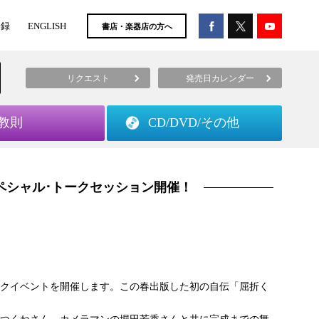
登録
ENGLISH
書店・楽器店の方へ
リクエスト
発売日カレンダー
教則
CD/DVD/
その他
ペシャル･トークセッション開催！
クイベントを開催します。この春出版した初の自伝「屈折く