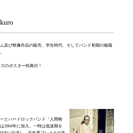
uro
バム及び映像作品の販売、学生時代、そしてバンド初期の秘蔵
。
イズのポスター特典付！
木研一とハードロックバンド「人間椅
は2004年に加入。一時は低迷期を
JAPANに出演し、近年再ブレイクの兆