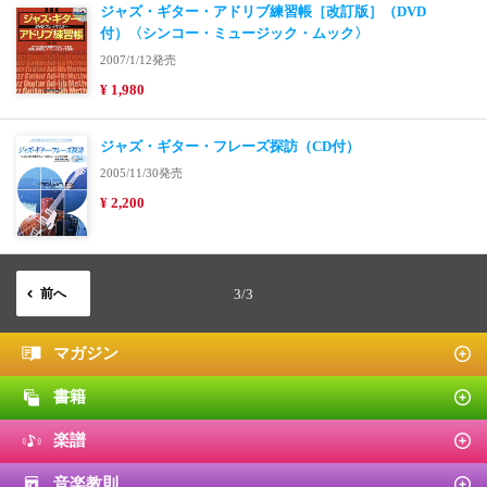
ジャズ・ギター・アドリブ練習帳［改訂版］（DVD
付）〈シンコー・ミュージック・ムック〉
2007/1/12発売
¥ 1,980
ジャズ・ギター・フレーズ探訪（CD付）
2005/11/30発売
¥ 2,200
前へ
3/3
マガジン
書籍
楽譜
音楽教則