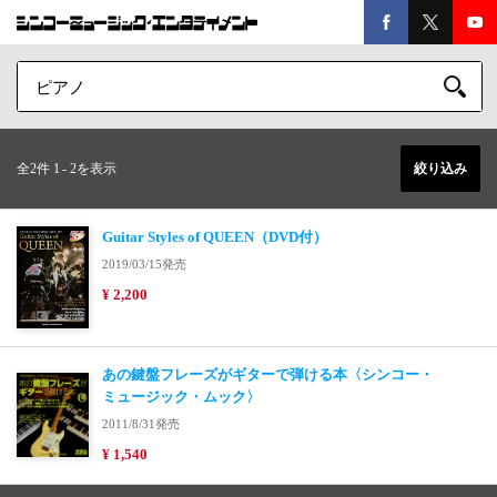
全2件 1
-
2を表示
絞り込み
Guitar Styles of QUEEN（DVD付）
2019/03/15発売
¥ 2,200
あの鍵盤フレーズがギターで弾ける本〈シンコー・
ミュージック・ムック〉
2011/8/31発売
¥ 1,540