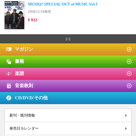
MUSIQ? SPECIAL OUT of MUSIC Vol.1
2008/12/18発売
¥ 922
1/1
マガジン
書籍
楽譜
音楽教則
CD/DVD/
その他
新刊・既刊情報
発売日カレンダー