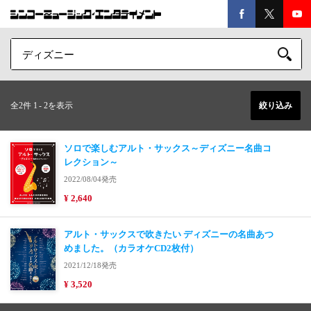
全2件 1
-
2を表示
絞り込み
ソロで楽しむアルト・サックス～ディズニー名曲コ
レクション～
2022/08/04発売
¥ 2,640
アルト・サックスで吹きたい ディズニーの名曲あつ
めました。（カラオケCD2枚付）
2021/12/18発売
¥ 3,520