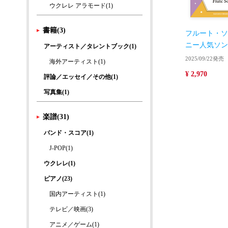
ウクレレ アラモード(1)
書籍(3)
フルート・ソ
ニー人気ソン
アーティスト／タレントブック(1)
2025/09/22発売
海外アーティスト(1)
¥ 2,970
評論／エッセイ／その他(1)
写真集(1)
楽譜(31)
バンド・スコア(1)
J-POP(1)
ウクレレ(1)
ピアノ(23)
国内アーティスト(1)
テレビ／映画(3)
アニメ／ゲーム(1)