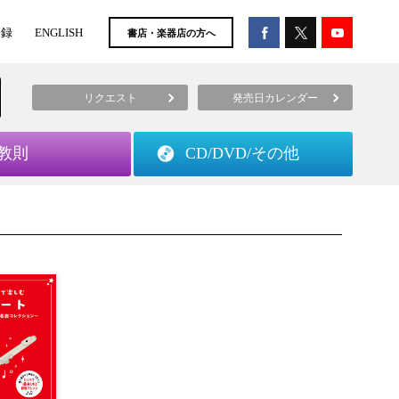
登録
ENGLISH
書店・楽器店の方へ
リクエスト
発売日カレンダー
教則
CD/DVD/
その他