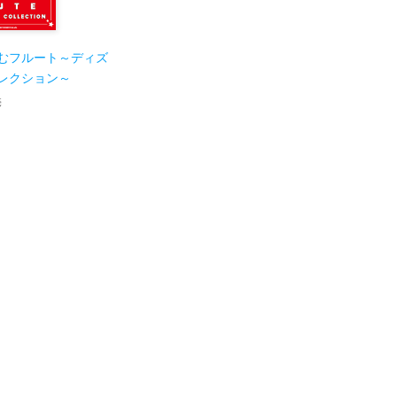
むフルート～ディズ
レクション～
売