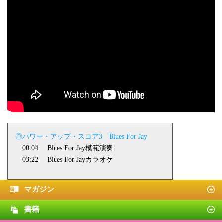
◎パワー・アップ・スコア
3
Blues For Jay
00:04
Blues For Jay
模範演奏
03:22
Blues For Jay
カラオケ
マガジン
書籍