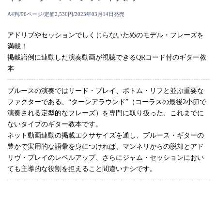
A4判/96ページ/定価2,530円/2023年03月14日発売
アドリブやセッションでしくじらないためのモデル・フレーズを
満載！
掲載譜例に連動した演奏動画が視聴できるQRコード付のギター教
本
ブルースの演奏ではリード・プレイ、ボトム・リフと並ぶ重要な
ファクターである、“ターンアラウンド”（コーラスの最後2小節で
演奏される定型的なフレーズ）を専門に取り扱った、これまでに
ないタイプのギター教本です。
ネット動画連動の掲載エクササイズを通し、ブルース・ギターの
豊かで実用的な語彙を身につければ、マンネリからの脱却とアド
リヴ・プレイのレベルアップ、さらにジャム・セッションにおい
ても主導的な役割を担えること間違いナシです。