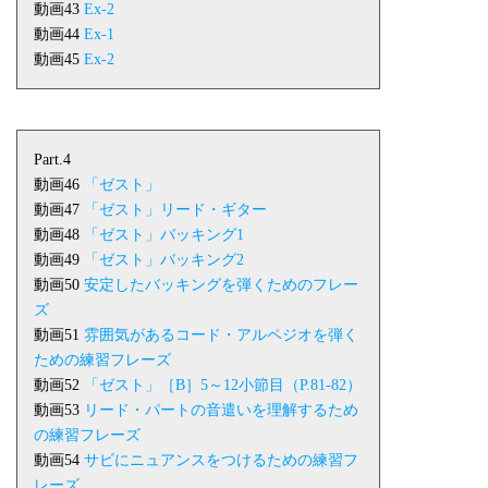
動画43
Ex-2
動画44
Ex-1
動画45
Ex-2
Part.4
動画46
「ゼスト」
動画47
「ゼスト」リード・ギター
動画48
「ゼスト」バッキング1
動画49
「ゼスト」バッキング2
動画50
安定したバッキングを弾くためのフレー
ズ
動画51
雰囲気があるコード・アルペジオを弾く
ための練習フレーズ
動画52
「ゼスト」［B］5～12小節目（P.81-82）
動画53
リード・パートの音遣いを理解するため
の練習フレーズ
動画54
サビにニュアンスをつけるための練習フ
レーズ