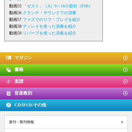
動画55
「ゼスト」［A］9～16小節目（P.80）
動画56
クランチ・サウンドでの演奏
動画57
ファズでのリフ・プレイを紹介
動画58
ディレイを使った演奏を紹介
動画59
リバーブを使った演奏を紹介
マガジン
書籍
楽譜
音楽教則
CD/DVD/
その他
新刊・既刊情報