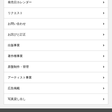
発売日カレンダー
リクエスト
お問い合わせ
お詫びと訂正
出版事業
著作権事業
原盤制作・管理
アーティスト事業
広告掲載
写真貸し出し