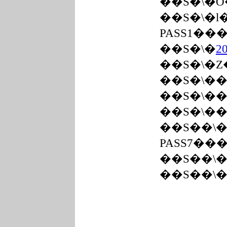
��S�\�
��S�\�l
PASS1��
��S�\�
��S�\�
��S�\�
��S�\�
��S��\
PASS7��
��S��\
��S��\