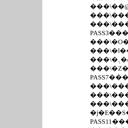
���\��
���\��
���\��
PASS3��
���\�O
���\�l�
���\
���\�Z
PASS7��
���\��
���\��
���\��
�j�E��
PASS11��