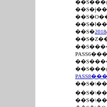
��S���
��S�j�
��S�O�
��S�l�
��S�Z�
��S���
PASS6��
��S���
��S���
PASS8��
��S�\�
��S�\�
��S�\�