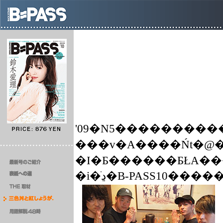
'09�N5������������X�
���v�A����Ńt�@�
�I�Ƃ������ƂŁA���
�i�ڍׂ�B-PASS10