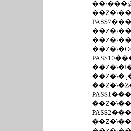
��܏\���
��Z�\�
PASS7��
��Z�\�
��Z�\�
��Z�\�
PASS10��
��Z�\�l
��
��Z�\�
PASS1��
��Z�\�
PASS2��
��Z�\�
��Z�\�