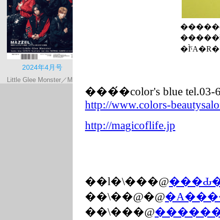
�����o
�����
�ÌˁA�R
���́�color's blue tel.03-
http://www.colors-beautysal
http://magicoflife.jp
��l�\���@
���Ԃ
��܏\��@�@
�A���
��܏\���@
������Ƃ