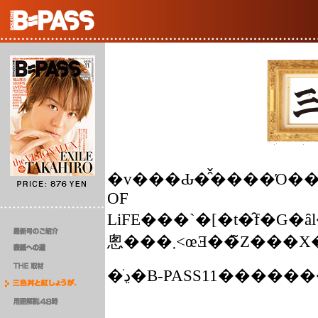
�v���Ԃ�̑̌����Ό����B�͂��߂Ẵl�C���T����
OF
LiFE���`�[�t�̑f
悤���܂˂œƎ��̃Z
�ڍׂ�B-PASS11���