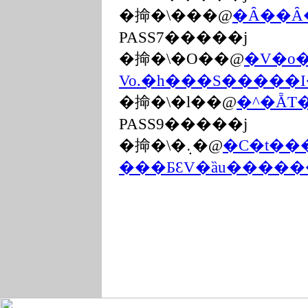
�掵�\���@
�Ȃ��Ȃ
PASS7�����j
�掵�\�O��@
�V�o�
Vo.�h���S�����I
�掵�\�l��@
�^�ẴT
PASS9�����j
�掵�\�܉�@
�C�t��
���ƂƐV�ȁu������