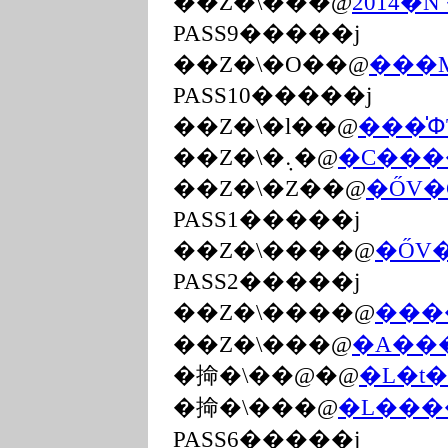
��Z�\���@
2014�
PASS9�����j
��Z�\�O��@
���
PASS10�����j
��Z�\�l��@
���̍Փ
��Z�\�܉�@
�C���
��Z�\�Z��@
�ŐV�
PASS1�����j
��Z�\����@
�ŐV
PASS2�����j
��Z�\����@
���
��Z�\���@
�A���J�
�掵�\��@�@
�L�t�
�掵�\���@
�L���
PASS6�����j