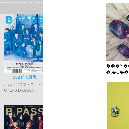
���X�
�l�C��