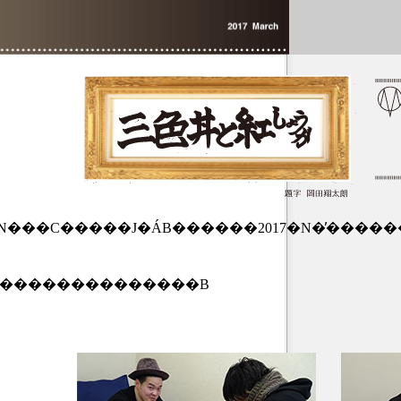
���J�ÁB������2017�N�̕�������M�B���̏������߂ƂƂ��
63�j���������������B