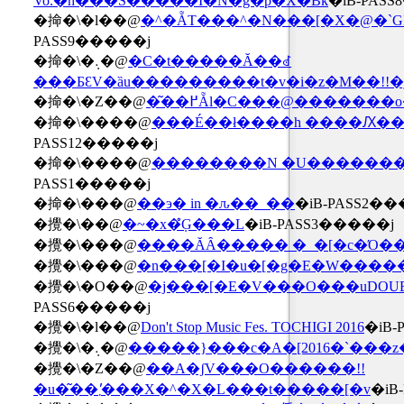
Vo.�h���S�����I�N�g�p�X�Βk
�iB-PAS
�掵�\�l��@
�^�ẴT���^�N���[�X�@�`GI
PASS9�����j
�掵�\�܉�@
�C�t�����Ă��ꂽ
���ƂƐV�ȁu���������t�v�i�z�M��!!�
�掵�\�Z��@
�͂��߂Ẵl�C���@�������
�掵�\����@
���É��ł����h ����Ԕ��Q
PASS12�����j
�掵�\����@
��������N �U�������
PASS1�����j
�掵�\���@
��э� in �ԉ��_��
�iB-PASS2�
�攪�\��@
�~�x�݂̊G���L
�iB-PASS3�����j
�攪�\���@
����ĂȂ����� �_�[�c�Ό��
�攪�\���@
�n���[�I�u�[�g�E�W����
�攪�\�O��@
�j���[�E�V���O���uDOUB
PASS6�����j
�攪�\�l��@
Don't Stop Music Fes. TOCHIGI 2016
�iB
�攪�\�܉�@
�����}���c�A�[2016�`���z
�攪�\�Z��@
��A�ʃV���O������!!
�u�͂��܂�̓��X�^�X�L���t�����[�v
�iB