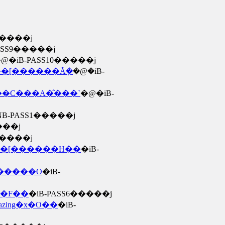
�����j
ASS9�����j
@�iB-PASS10�����j
���[������Ă݂�
�@�iB-
���C���A�̂���`
�@�iB-
NB-PASS1�����j
���j
�����j
��[������H��
�iB-
E�����O
�iB-
t�F��
�iB-PASS6�����j
zing�x�O��
�iB-