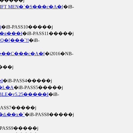
S8�����j
FT MEN�`�S���c�A�[
�iB-
j
�iB-PASS10�����j
o�g���I
�iB-PASS11�����j
�[���`!!
�iB-
��C���c�A�[
�i2016�NB-
����j
I
�iB-PASS4�����j
�L�A
�iB-PASS5�����j
LE�v5.25�����I
�iB-
-PASS7�����j
�ԃ��x�`
�iB-PASS8�����j
-PASS9�����j