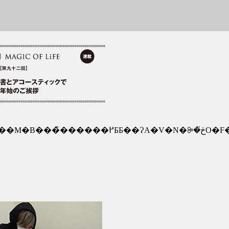
ɁA�V�N�ꔭ�ڂ̎O�F���������