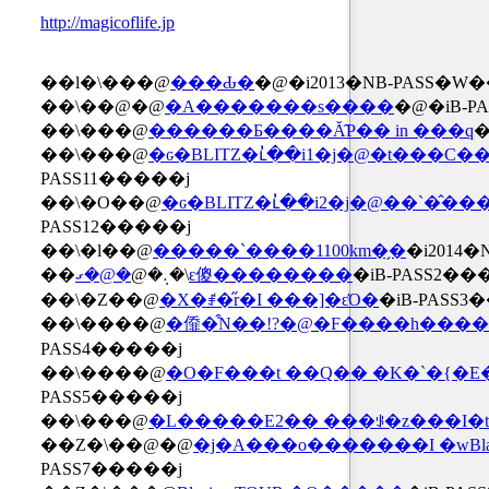
http://magicoflife.jp
��l�\���@
���Ԃ�
�@�i2013�NB-PASS�W
��܏\��@�@
�A�������s����
�@�iB-P
��܏\���@
������Ƃ����Ă̂P�� in ���q
�
��܏\���@
�ԍ�BLITZ�ւ̓��i1�j�@�t���C
PASS11�����j
��܏\�O��@
�ԍ�BLITZ�ւ̓��i2�j�@��`�̂�
PASS12�����j
��܏\�l��@
�����`����1100km�̗�
�i2014�
��܏\�܉�@
�@�ގԑ傻��������
�iB-PASS2��
��܏\�Z��@
�X�ꂱ�̋r�I ���]�ԑΌ�
�iB-PASS3
��܏\����@
�㒎�͒N��!?�@�F����h���
PASS4�����j
��܏\����@
�O�F���t ��Q�� �K�`�{�
PASS5�����j
��܏\���@
�L�����E2�� ���ꂪ�z���I�
��Z�\��@�@
�j�A���o�������I �wBla
PASS7�����j