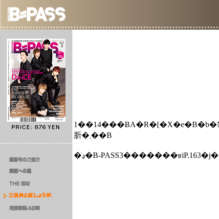
1��14���ɃA�R�[�X�e�B�b�N���C��
肵�܂��B
�ڍׂ�B-PASS3�������ʁiP.1