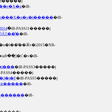
SS8�����j
��e�X�g
�iB-
h���X�g�v�ł�����
�iB-
014
�iB-PASS11�����j
𖁂��̊�
�iB-
�u�l��̌��Ӂv�i2015�NB-
�uⴐ��̗]�C�v�iB-
ł���
�iB-PASS3�����j
B-PASS4�����j
�J�t�F
�iB-PASS5�����j
�ӂ�����
�iB-
�������
�iB-