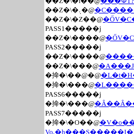
��Z�\�l��@
���̍ՓT
��Z�\�܉�@
�C����
��Z�\�Z��@
�ŐV�C
PASS1�����j
��Z�\����@
�ŐV�C
PASS2�����j
��Z�\����@
����
��Z�\���@
�A���J�Á
�掵�\��@�@
�L�t�H
�掵�\���@
�L����
PASS6�����j
�掵�\���@
�Ȃ��Ȃ�
PASS7�����j
�掵�\�O��@
�V�o��
Vo.�h���S�����I�