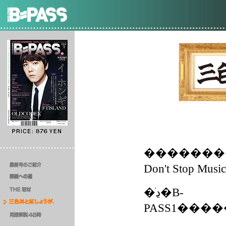
�������
Don't Stop 
�ڍׂ�B-
PASS1���