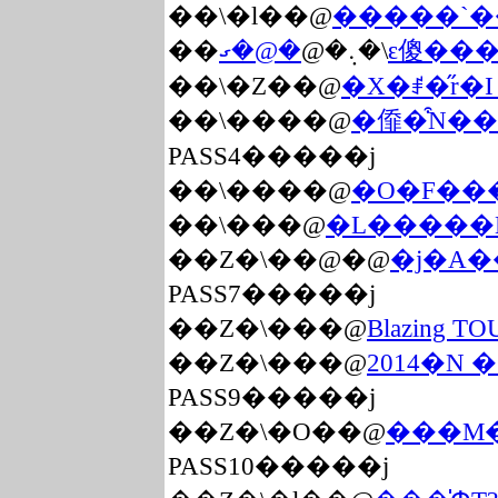
��܏\�l��@
�����`��
�@�ގԑ傻
��܏\�܉�@
��܏\�Z��@
�X�ꂱ�̋r�
��܏\����@
�㒎�͒N�
PASS4�����j
��܏\����@
�O�F���
��܏\���@
�L�����E
��Z�\��@�@
�j�A�
PASS7�����j
��Z�\���@
Blazing
��Z�\���@
2014�N
PASS9�����j
��Z�\�O��@
���M�
PASS10�����j