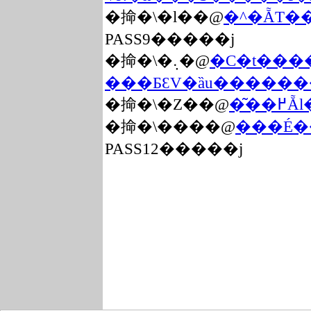
�掵�\�l��@
�^�ẴT�
PASS9�����j
�掵�\�܉�@
�C�t���
���ƂƐV�ȁu�������
�掵�\�Z��@
�͂
�掵�\����@
���É�
PASS12�����j