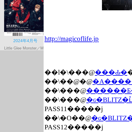
http://magicoflife.jp
��l�\���@
���Ԃ�
��܏\��@�@
�A����
��܏\���@
������Ƃ�
��܏\���@
�ԍ�BLITZ
PASS11�����j
��܏\�O��@
�ԍ�BLITZ
PASS12�����j