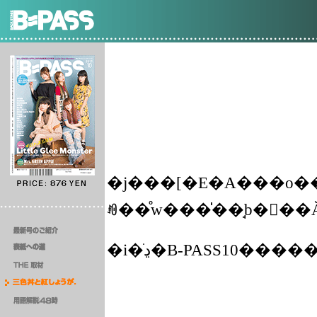
�j���[�E�A���o���wNiemeyer�x���
�i�ڍׂ�B-PASS10