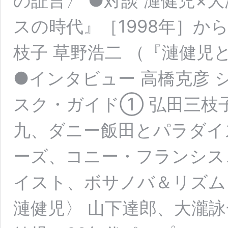
の証言〉 ●対談 漣健児×
スの時代』［1998年］か
枝子 草野浩二 （『漣健児
●インタビュー 高橋克彦 
スク・ガイド① 弘田三枝
九、ダニー飯田とパラダイ
ーズ、コニー・フランシス、
イスト、ボサノバ＆リズム
漣健児〉 山下達郎、大瀧詠