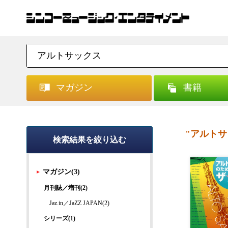
マガジン
書籍
"アルトサ
検索結果を絞り込む
マガジン(3)
月刊誌／増刊(2)
Jaz.in／JaZZ JAPAN(2)
シリーズ(1)