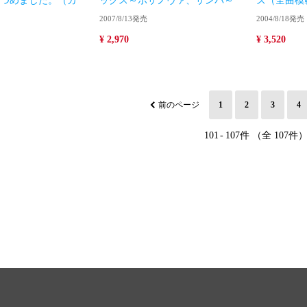
つめました。（カ
ックス～ボサノヴァ、サンバ～
ズ（全曲模
）
2007/8/13発売
2004/8/18発売
¥ 2,970
¥ 3,520
前のページ
1
2
3
4
101
-
107件 （全 107件