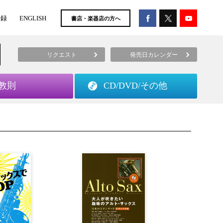
登録
ENGLISH
書店・楽器店の方へ
リクエスト
発売日カレンダー
教則
CD/DVD/
その他