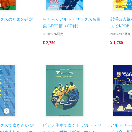
クスのための超定
らくらくアルト・サックス名曲
部活de人
集 J-POP篇（CD付）
スでJ-POP
2010/8/26発売
2010/2/18発売
¥ 2,750
¥ 1,760
クスで吹きたい 定
ピアノ伴奏で吹く！ アルト・サ
アルトサッ