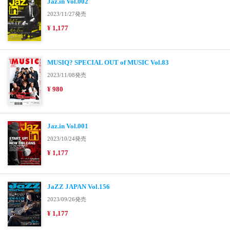
Jaz.in Vol.002
2023/11/27発売
¥ 1,177
MUSIQ? SPECIAL OUT of MUSIC Vol.83
2023/11/08発売
¥ 980
Jaz.in Vol.001
2023/10/24発売
¥ 1,177
JaZZ JAPAN Vol.156
2023/09/26発売
¥ 1,177