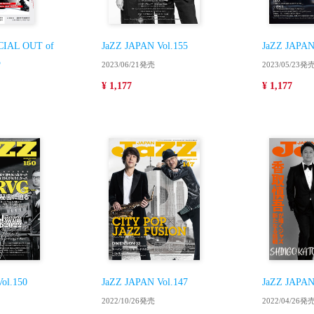
CIAL OUT of
JaZZ JAPAN Vol.155
JaZZ JAPAN
3
2023/06/21発売
2023/05/23発
¥ 1,177
¥ 1,177
ol.150
JaZZ JAPAN Vol.147
JaZZ JAPAN
2022/10/26発売
2022/04/26発