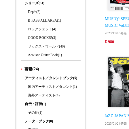
シリーズ(51)
Depth(2)
MUSIQ? SPE
B-PASS ALL AREA(1)
MUSIC Vol.8
ロックジェット(4)
2023/11/08発売
GOOD ROCKS!(3)
¥ 980
サックス・ワールド(40)
Acoustic Guitar Book(1)
書籍(24)
アーティスト／タレントブック(5)
国内アーティスト／タレント(1)
海外アーティスト(4)
自伝・評伝(1)
その他(1)
JaZZ JAPAN V
データ・ブック(8)
2023/01/24発売