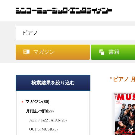
マガジン
書籍
"ピアノ 
検索結果を絞り込む
マガジン(80)
月刊誌／増刊(29)
Jaz.in／JaZZ JAPAN(26)
OUT of MUSIC(3)