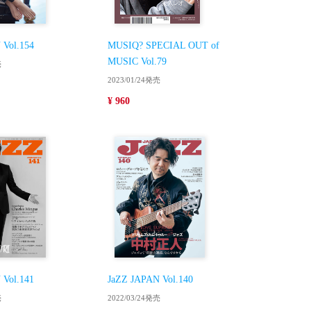
 Vol.154
MUSIQ? SPECIAL OUT of
MUSIC Vol.79
売
2023/01/24発売
¥ 960
 Vol.141
JaZZ JAPAN Vol.140
売
2022/03/24発売