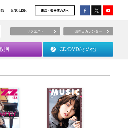
登録
ENGLISH
書店・楽器店の方へ
リクエスト
発売日カレンダー
教則
CD/DVD/
その他