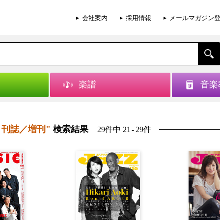
会社案内
採用情報
メールマガジン
楽譜
音楽
月刊誌／増刊"
検索結果
29件中 21
-
29件