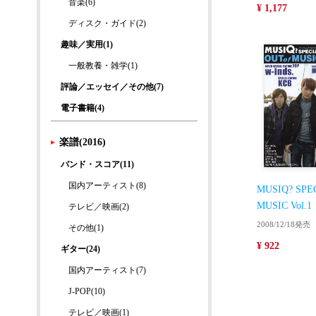
音楽(6)
¥ 1,177
ディスク・ガイド(2)
趣味／実用(1)
一般教養・雑学(1)
評論／エッセイ／その他(7)
電子書籍(4)
楽譜(2016)
バンド・スコア(11)
国内アーティスト(8)
MUSIQ? SPE
MUSIC Vol.1
テレビ／映画(2)
2008/12/18発売
その他(1)
¥ 922
ギター(24)
国内アーティスト(7)
J-POP(10)
テレビ／映画(1)