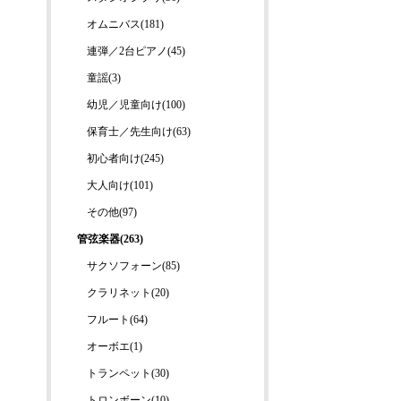
オムニバス(181)
連弾／2台ピアノ(45)
童謡(3)
幼児／児童向け(100)
保育士／先生向け(63)
初心者向け(245)
大人向け(101)
その他(97)
管弦楽器(263)
サクソフォーン(85)
クラリネット(20)
フルート(64)
オーボエ(1)
トランペット(30)
トロンボーン(10)