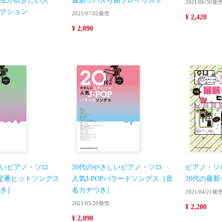
生が吹きたい人
最新☆バズり曲プレイリスト
2021/06/30発
クション
2021/07/02発売
¥ 2,420
¥ 2,090
しいピアノ・ソロ
20代のやさしいピアノ・ソロ
ピアノ・ソ
＆定番ヒットソングス
人気J-POPバラードソングス［音
20代の最
き］
名カナつき］
2021/04/21発
2021/05/20発売
¥ 2,200
¥ 2,090