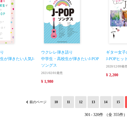
り
ウクレレ弾き語り
ギター女子
生が弾きたい人気J-
中学生・高校生が弾きたいJ-POP
J-POPヒ
ソングス
2020/12/09発
2021/02/01発売
¥ 2,200
¥ 1,980
前のページ
10
11
12
13
14
15
301
-
320件 （全 355件