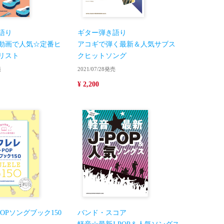
語り
ギター弾き語り
動画で人気☆定番ヒ
アコギで弾く最新＆人気サブス
リスト
クヒットソング
売
2021/07/28発売
¥ 2,200
POPソングブック150
バンド・スコア