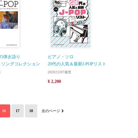
の弾き語り
ピアノ・ソロ
ットソングコレクション
20代の人気＆最新J-POPリスト
売
2020/12/07発売
¥ 2,200
16
17
18
次のページ
）