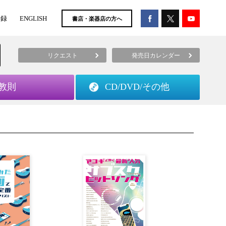
登録
ENGLISH
書店・楽器店の方へ
リクエスト
発売日カレンダー
教則
CD/DVD/
その他