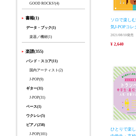
GOOD ROCKS!(4)
書籍(1)
ソロで楽しむ
気J-POPコ
データ・ブック(1)
2021/08/10発売
楽器／機材(1)
¥ 2,640
楽譜(355)
バンド・スコア(11)
国内アーティスト(2)
J-POP(9)
ギター(31)
J-POP(31)
ベース(1)
ウクレレ(5)
ピアノ(258)
ひとりで楽し
J-POP(101)