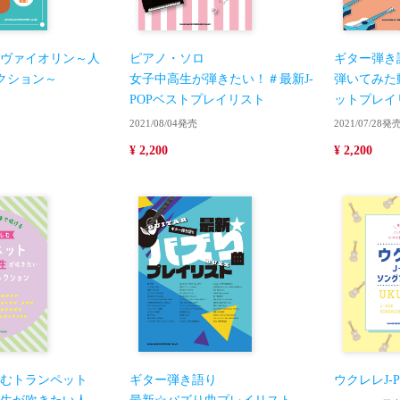
ヴァイオリン～人
ピアノ・ソロ
ギター弾き
レクション～
女子中高生が弾きたい！＃最新J-
弾いてみた
POPベストプレイリスト
ットプレイ
2021/08/04発売
2021/07/28発
¥ 2,200
¥ 2,200
むトランペット
ギター弾き語り
ウクレレJ-