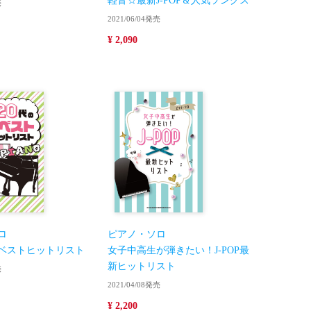
軽音☆最新J-POP＆人気ソングス
売
2021/06/04発売
¥ 2,090
ロ
ピアノ・ソロ
新ベストヒットリスト
女子中高生が弾きたい！J-POP最
新ヒットリスト
売
2021/04/08発売
¥ 2,200