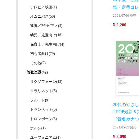
中学生・高校
テレビ／映画(1)
気・定番コレ
2021/07/09発売
オムニバス(50)
¥ 2,200
連弾／2台ピアノ(5)
幼児／児童向け(16)
保育士／先生向け(4)
初心者向け(79)
その他(2)
管弦楽器(42)
サクソフォーン(13)
クラリネット(6)
フルート(9)
20代のやさ
トランペット(6)
J-POP最新
トロンボーン(3)
［音名カナつ
2021/05/20発売
ホルン(1)
¥ 2,090
ユーフォニアム(1)