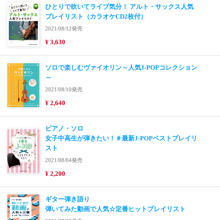
ひとりで吹いてライブ気分！ アルト・サックス人気
プレイリスト（カラオケCD2枚付）
2021/08/12発売
¥ 3,630
ソロで楽しむヴァイオリン～人気J-POPコレクション
～
2021/08/10発売
¥ 2,640
ピアノ・ソロ
女子中高生が弾きたい！＃最新J-POPベストプレイリ
スト
2021/08/04発売
¥ 2,200
ギター弾き語り
弾いてみた動画で人気☆定番ヒットプレイリスト