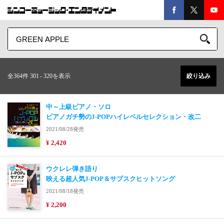
全364件 301
-
320を表示
絞り込み
中～上級ピアノ・ソロ
ピアノガチ勢のJ-POPハイレベルセレクション・改二
2021/08/28発売
¥ 2,420
ウクレレ弾き語り
映える超人気J-POP＆サブスクヒットソング
2021/08/18発売
¥ 2,200