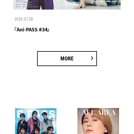
2026.07.28
『Ani-PASS #34』
MORE