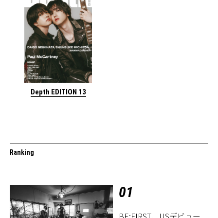
Depth EDITION 13
Ranking
01
BE:FIRST、USデビュー