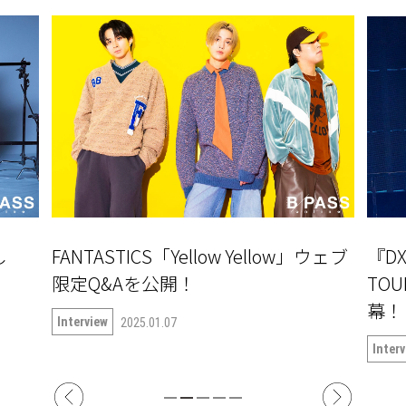
」ウェブ
『DXTEEN 1ST ONE MAN LIVE
OW
TOUR〜START OF THE QUEST〜』開
プの
幕！ ツアー中の6人に突撃!!
「Fr
Interview
Inter
2024.06.04