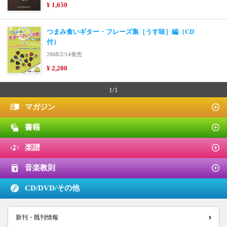
¥ 1,650
つまみ食いギター・フレーズ集［うす味］編（CD
付）
2008/2/14発売
¥ 2,200
1/1
マガジン
書籍
楽譜
音楽教則
CD/DVD/
その他
新刊・既刊情報