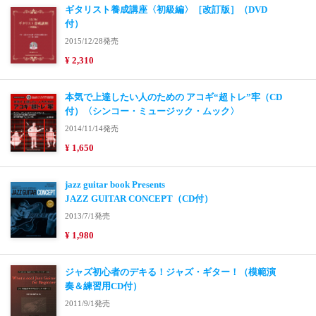
ギタリスト養成講座〈初級編〉［改訂版］（DVD
付）
2015/12/28発売
¥ 2,310
本気で上達したい人のための アコギ“超トレ”牢（CD
付）〈シンコー・ミュージック・ムック〉
2014/11/14発売
¥ 1,650
jazz guitar book Presents
JAZZ GUITAR CONCEPT（CD付）
2013/7/1発売
¥ 1,980
ジャズ初心者のデキる！ジャズ・ギター！（模範演
奏＆練習用CD付）
2011/9/1発売