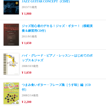
JAZZ GUITAR CONCEPT（CD付）
2013/7/1発売
¥ 1,980
ジャズ初心者のデキる！ジャズ・ギター！（模範演
奏＆練習用CD付）
2011/9/1発売
¥ 1,650
ハイ・グレード・ピアノ・レッスン～はじめてのポ
ップス＆ジャズ
2008/10/3発売
¥ 1,650
つまみ食いギター・フレーズ集［うす味］編（CD
付）
2008/2/14発売
¥ 2,200