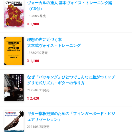
ヴォーカルの達人 基本ヴォイス・トレーニング編
（CD付）
1998/8/7発売
¥ 1,980
理想の声に近づく本
大本式ヴォイス・トレーニング
1988/2/29発売
¥ 1,100
なぜ「バッキング」ひとつでこんなに差がつく!? チ
グリモ式リズム・ギターの作り方
2025/09/11発売
¥ 2,420
ギター指板把握のための「フィンガーボード・ビジ
ュアリゼーション」
2024/03/25発売