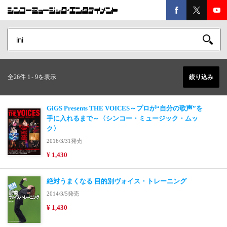
全26件 1
-
9を表示
絞り込み
GiGS Presents THE VOICES～プロが“自分の歌声”を
手に入れるまで～〈シンコー・ミュージック・ムッ
ク〉
2016/3/31発売
¥ 1,430
絶対うまくなる 目的別ヴォイス・トレーニング
2014/3/5発売
¥ 1,430