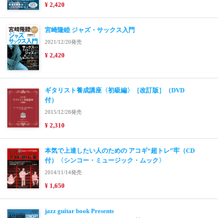
¥ 2,420
宮崎隆睦 ジャズ・サックス入門
2021/12/20発売
¥ 2,420
ギタリスト養成講座〈初級編〉［改訂版］（DVD
付）
2015/12/28発売
¥ 2,310
本気で上達したい人のための アコギ“超トレ”牢（CD
付）〈シンコー・ミュージック・ムック〉
2014/11/14発売
¥ 1,650
jazz guitar book Presents