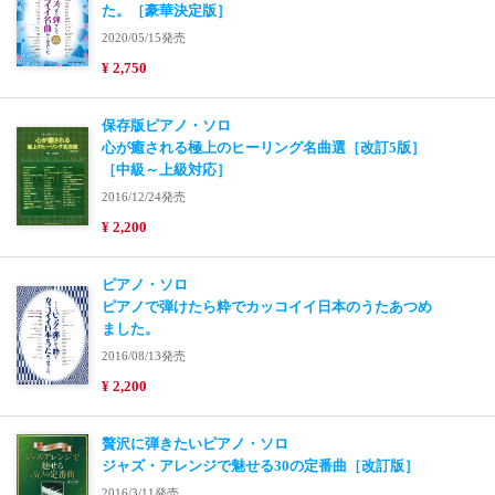
た。［豪華決定版］
2020/05/15発売
¥ 2,750
保存版ピアノ・ソロ
心が癒される極上のヒーリング名曲選［改訂5版］
［中級～上級対応］
2016/12/24発売
¥ 2,200
ピアノ・ソロ
ピアノで弾けたら粋でカッコイイ日本のうたあつめ
ました。
2016/08/13発売
¥ 2,200
贅沢に弾きたいピアノ・ソロ
ジャズ・アレンジで魅せる30の定番曲［改訂版］
2016/3/11発売