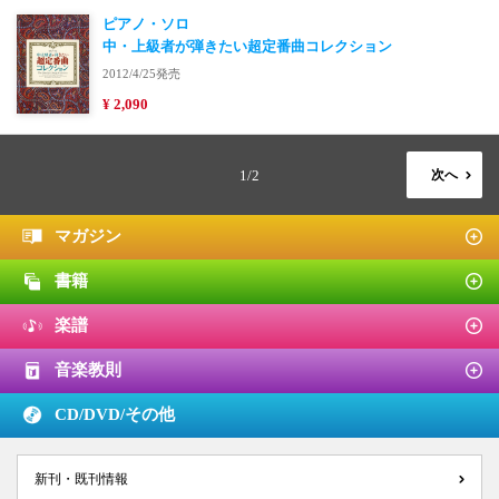
ピアノ・ソロ
中・上級者が弾きたい超定番曲コレクション
2012/4/25発売
¥ 2,090
1/2
次へ
マガジン
書籍
楽譜
音楽教則
CD/DVD/
その他
新刊・既刊情報