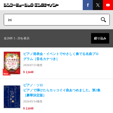
全26件 1
-
20を表示
絞り込み
ピアノ発表会・イベントでやさしく奏でる名曲プロ
グラム［音名カナつき］
2026/07/21発売
¥ 2,640
ピアノ・ソロ
ピアノで弾けたらカッコイイ曲あつめました。第2集
［豪華決定版］
2026/05/14発売
¥ 2,640