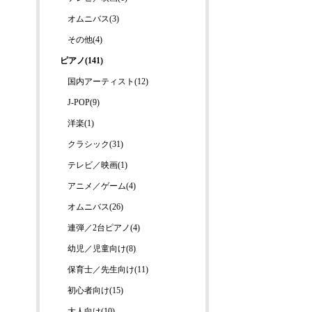
オムニバス(3)
その他(4)
ピアノ(141)
国内アーティスト(12)
J-POP(9)
洋楽(1)
クラシック(31)
テレビ／映画(1)
アニメ／ゲーム(4)
オムニバス(26)
連弾／2台ピアノ(4)
幼児／児童向け(8)
保育士／先生向け(11)
初心者向け(15)
大人向け(10)