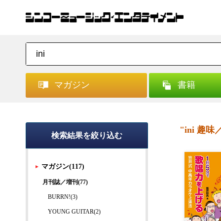
マガジン
書籍
"ini 趣
検索結果を絞り込む
マガジン(117)
月刊誌／増刊(77)
BURRN!(3)
YOUNG GUITAR(2)