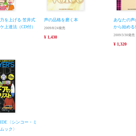
唱力を上げる 笠井式
声の品格を磨く本
あなたの声
ケ上達法（CD付）
から始める
2009/8/24発売
2009/3/30発売
¥ 1,430
¥ 1,320
GUIDE〈シンコー・ミ
ムック〉