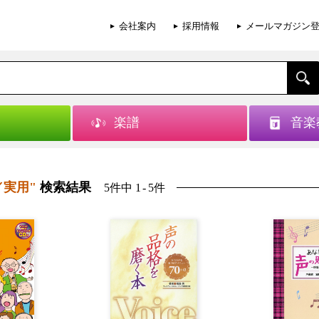
会社案内
採用情報
メールマガジン
楽譜
音楽
味／実用"
検索結果
5件中 1
-
5件