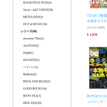
BACKSTAGE PASS(4)
Jaz.in／JaZZ JAPAN(50)
1日5分で歌
METALLION(2)
中高年カラオ
OUT of MUSIC(16)
2015/12/24発売
シリーズ(40)
¥ 1,870
awesome! Plus(2)
Ani-PASS(2)
Depth(1)
MASSIVE(1)
ヘドバン(1)
Bollocks(2)
ROCK AND READ(3)
GOOD ROCKS!(4)
BOYS FILE(1)
BUYER’S 
ュージック・
IDOL FILE(10)