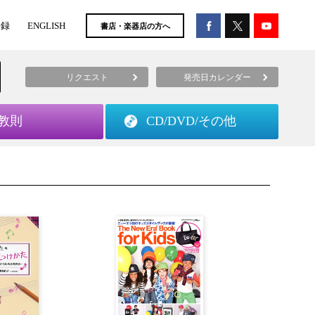
登録
ENGLISH
書店・楽器店の方へ
リクエスト
発売日カレンダー
教則
CD/DVD/
その他