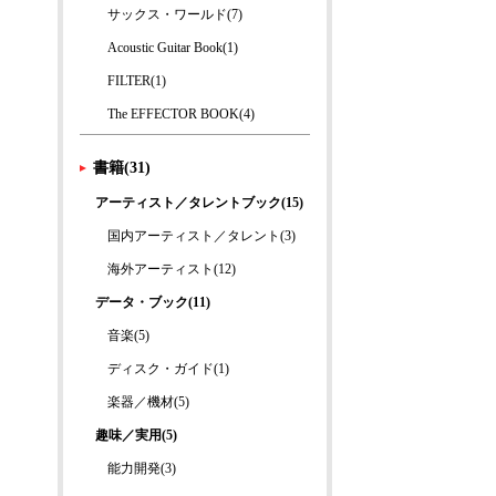
サックス・ワールド(7)
Acoustic Guitar Book(1)
FILTER(1)
The EFFECTOR BOOK(4)
書籍(31)
アーティスト／タレントブック(15)
国内アーティスト／タレント(3)
海外アーティスト(12)
データ・ブック(11)
音楽(5)
ディスク・ガイド(1)
楽器／機材(5)
趣味／実用(5)
能力開発(3)