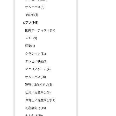
オムニバス(3)
その他(4)
ピアノ(141)
国内アーティスト(12)
J-POP(9)
洋楽(1)
クラシック(31)
テレビ／映画(1)
アニメ／ゲーム(4)
オムニバス(26)
連弾／2台ピアノ(4)
幼児／児童向け(8)
保育士／先生向け(11)
初心者向け(15)
大人向け(10)