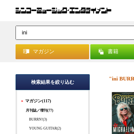
マガジン
書籍
"ini BUR
検索結果を絞り込む
マガジン(117)
月刊誌／増刊(77)
BURRN!(3)
YOUNG GUITAR(2)