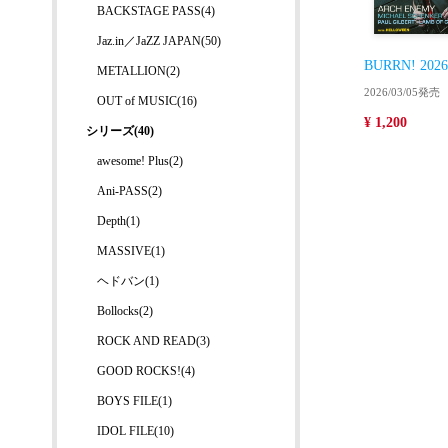
BACKSTAGE PASS(4)
Jaz.in／JaZZ JAPAN(50)
BURRN! 20
METALLION(2)
2026/03/05発売
OUT of MUSIC(16)
¥ 1,200
シリーズ(40)
awesome! Plus(2)
Ani-PASS(2)
Depth(1)
MASSIVE(1)
ヘドバン(1)
Bollocks(2)
ROCK AND READ(3)
GOOD ROCKS!(4)
BOYS FILE(1)
IDOL FILE(10)