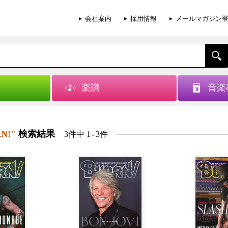
会社案内
採用情報
メールマガジン
楽譜
音楽
RN!"
検索結果
3件中 1
-
3件