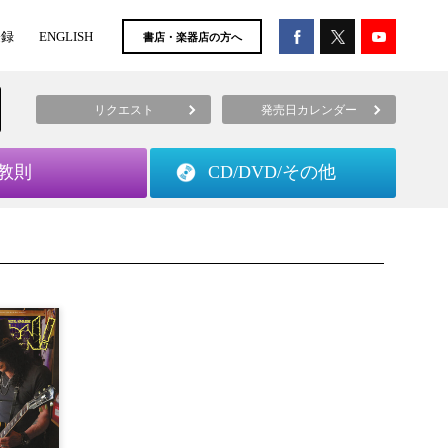
登録
ENGLISH
書店・楽器店の方へ
リクエスト
発売日カレンダー
教則
CD/DVD/
その他