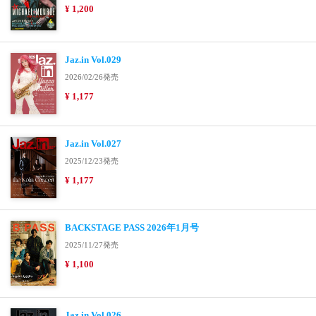
¥ 1,200
Jaz.in Vol.029
2026/02/26発売
¥ 1,177
Jaz.in Vol.027
2025/12/23発売
¥ 1,177
BACKSTAGE PASS 2026年1月号
2025/11/27発売
¥ 1,100
Jaz.in Vol.026