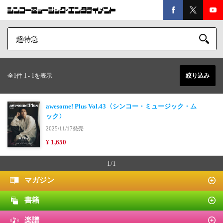
全1件 1
-
1を表示
絞り込み
awesome! Plus Vol.43〈シンコー・ミュージック・ム
ック〉
2025/11/17発売
¥ 1,650
1/1
マガジン
書籍
楽譜